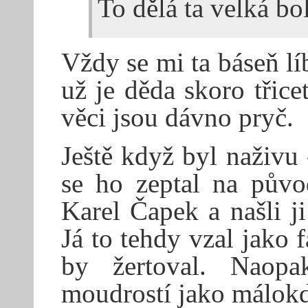
To dělá ta velká bol
Vždy se mi ta báseň líb
už je děda skoro třice
věci jsou dávno pryč.
Ještě když byl naživu 
se ho zeptal na půvo
Karel Čapek a našli j
Já to tehdy vzal jako 
by žertoval. Naopa
moudrostí jako málok