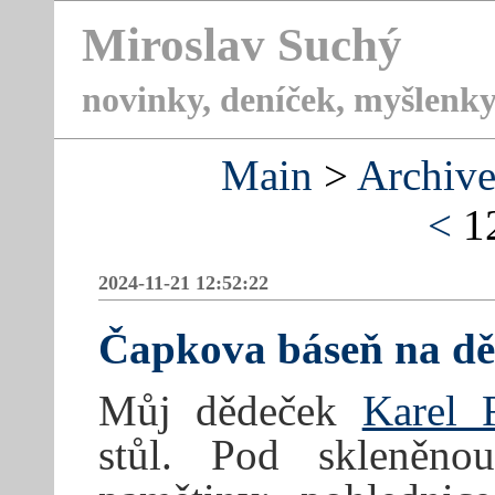
Miroslav Suchý
novinky, deníček, myšlenky
Main
>
Archive
<
1
2024-11-21 12:52:22
Čapkova báseň na dě
Můj dědeček
Karel F
stůl. Pod skleněno