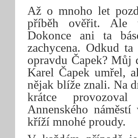
Až o mnoho let pozdě
příběh ověřit. Ale 
Dokonce ani ta bás
zachycena. Odkud ta 
opravdu Čapek? Můj d
Karel Čapek umřel, a
nějak blíže znali. Na 
krátce provozova
Annenského náměstí 
kříží mnohé proudy.