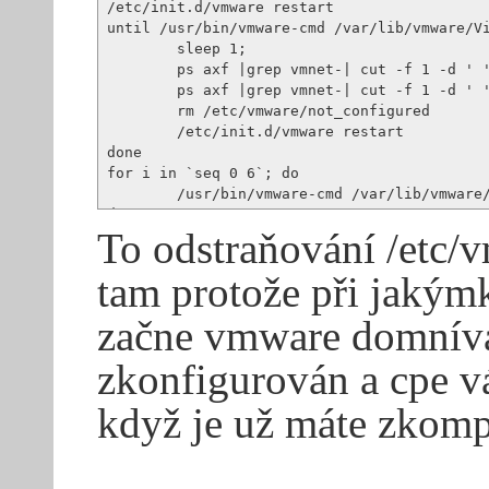
/etc/init.d/vmware restart

until /usr/bin/vmware-cmd /var/lib/vmware/Vi
        sleep 1;

        ps axf |grep vmnet-| cut -f 1 -d ' '
        ps axf |grep vmnet-| cut -f 1 -d ' '
        rm /etc/vmware/not_configured

        /etc/init.d/vmware restart

done

for i in `seq 0 6`; do

        /usr/bin/vmware-cmd /var/lib/vmware/
To odstraňování /etc/
tam protože při jakým
začne vmware domnívat
zkonfigurován a cpe v
když je už máte zkomp