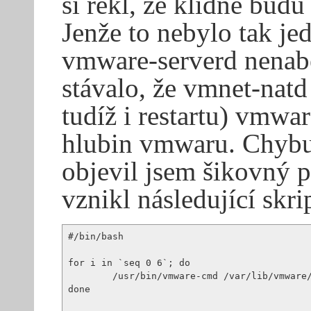
si řekl, že klidně bud
Jenže to nebylo tak je
vmware-serverd nenabě
stávalo, že vmnet-natd
tudíž i restartu) vmwa
hlubin vmwaru. Chybu 
objevil jsem šikovný
vznikl následující skri
#/bin/bash

for i in `seq 0 6`; do

        /usr/bin/vmware-cmd /var/lib/vmware/
done
