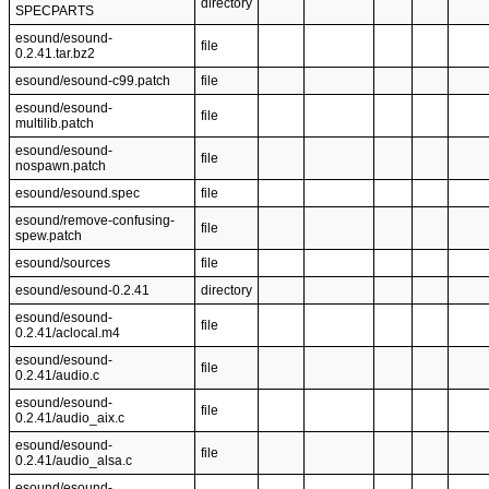
directory
SPECPARTS
esound/esound-
file
0.2.41.tar.bz2
esound/esound-c99.patch
file
esound/esound-
file
multilib.patch
esound/esound-
file
nospawn.patch
esound/esound.spec
file
esound/remove-confusing-
file
spew.patch
esound/sources
file
esound/esound-0.2.41
directory
esound/esound-
file
0.2.41/aclocal.m4
esound/esound-
file
0.2.41/audio.c
esound/esound-
file
0.2.41/audio_aix.c
esound/esound-
file
0.2.41/audio_alsa.c
esound/esound-