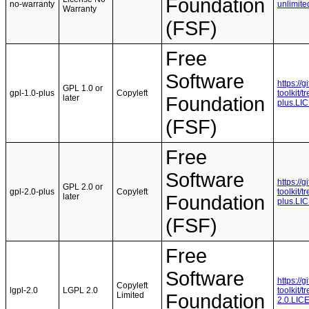
Foundation
no-warranty
unlimit
Warranty
(FSF)
Free
Software
https://
GPL 1.0 or
gpl-1.0-plus
Copyleft
toolkit/
later
Foundation
plus.LI
(FSF)
Free
Software
https://
GPL 2.0 or
gpl-2.0-plus
Copyleft
toolkit/
later
Foundation
plus.LI
(FSF)
Free
Software
https://
Copyleft
lgpl-2.0
LGPL 2.0
toolkit/
Limited
Foundation
2.0.LIC