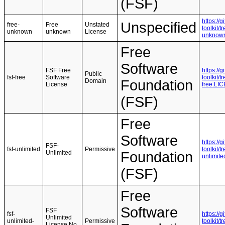
(FSF)
https://
Unspecified
free-
Free
Unstated
toolkit/
unknown
unknown
License
unknow
Free
Software
FSF Free
https://
Public
fsf-free
Software
toolkit/
Domain
Foundation
License
free.LI
(FSF)
Free
Software
https://
FSF-
fsf-unlimited
Permissive
toolkit/
Unlimited
Foundation
unlimit
(FSF)
Free
Software
FSF
fsf-
https://
Unlimited
unlimited-
Permissive
toolkit/
License No