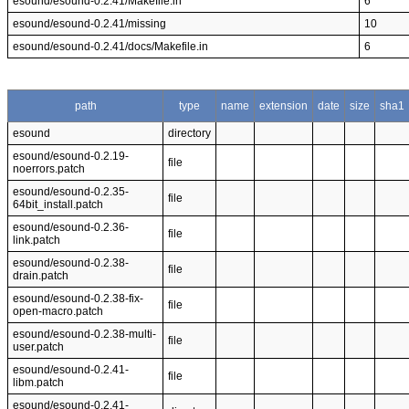
esound/esound-0.2.41/Makefile.in
6
esound/esound-0.2.41/missing
10
esound/esound-0.2.41/docs/Makefile.in
6
path
type
name
extension
date
size
sha1
esound
directory
esound/esound-0.2.19-
file
noerrors.patch
esound/esound-0.2.35-
file
64bit_install.patch
esound/esound-0.2.36-
file
link.patch
esound/esound-0.2.38-
file
drain.patch
esound/esound-0.2.38-fix-
file
open-macro.patch
esound/esound-0.2.38-multi-
file
user.patch
esound/esound-0.2.41-
file
libm.patch
esound/esound-0.2.41-