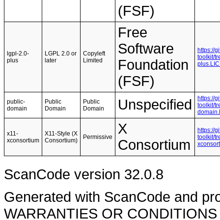
(FSF)
Free
Software
https://
lgpl-2.0-
LGPL 2.0 or
Copyleft
toolkit/
plus
later
Limited
Foundation
plus.LI
(FSF)
https://
Unspecified
public-
Public
Public
toolkit/
domain
Domain
Domain
domain
X
https://
x11-
X11-Style (X
Permissive
toolkit/
xconsortium
Consortium)
Consortium
xconsor
ScanCode version 32.0.8
Generated with ScanCode and pr
WARRANTIES OR CONDITIONS OF A