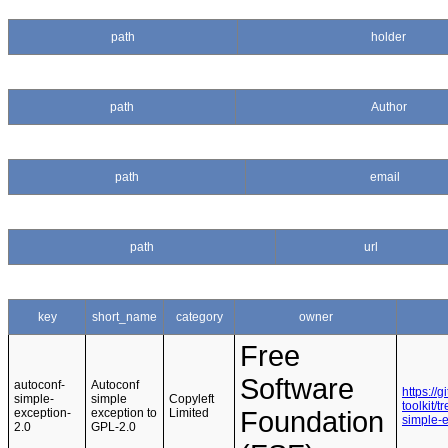
path
holder
path
Author
path
email
path
url
key
short_name
category
owner
Free
Software
autoconf-
Autoconf
https://
simple-
simple
Copyleft
toolkit/
exception-
exception to
Limited
Foundation
simple-
2.0
GPL-2.0