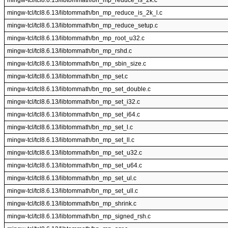
mingw-tcl/tcl8.6.13/libtommath/bn_mp_reduce_is_2k.c
mingw-tcl/tcl8.6.13/libtommath/bn_mp_reduce_is_2k_l.c
mingw-tcl/tcl8.6.13/libtommath/bn_mp_reduce_setup.c
mingw-tcl/tcl8.6.13/libtommath/bn_mp_root_u32.c
mingw-tcl/tcl8.6.13/libtommath/bn_mp_rshd.c
mingw-tcl/tcl8.6.13/libtommath/bn_mp_sbin_size.c
mingw-tcl/tcl8.6.13/libtommath/bn_mp_set.c
mingw-tcl/tcl8.6.13/libtommath/bn_mp_set_double.c
mingw-tcl/tcl8.6.13/libtommath/bn_mp_set_i32.c
mingw-tcl/tcl8.6.13/libtommath/bn_mp_set_i64.c
mingw-tcl/tcl8.6.13/libtommath/bn_mp_set_l.c
mingw-tcl/tcl8.6.13/libtommath/bn_mp_set_ll.c
mingw-tcl/tcl8.6.13/libtommath/bn_mp_set_u32.c
mingw-tcl/tcl8.6.13/libtommath/bn_mp_set_u64.c
mingw-tcl/tcl8.6.13/libtommath/bn_mp_set_ul.c
mingw-tcl/tcl8.6.13/libtommath/bn_mp_set_ull.c
mingw-tcl/tcl8.6.13/libtommath/bn_mp_shrink.c
mingw-tcl/tcl8.6.13/libtommath/bn_mp_signed_rsh.c