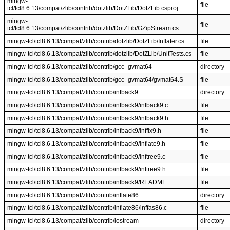
mingw-
file
tcl/tcl8.6.13/compat/zlib/contrib/dotzlib/DotZLib/DotZLib.csproj
mingw-
file
tcl/tcl8.6.13/compat/zlib/contrib/dotzlib/DotZLib/GZipStream.cs
mingw-tcl/tcl8.6.13/compat/zlib/contrib/dotzlib/DotZLib/Inflater.cs
file
mingw-tcl/tcl8.6.13/compat/zlib/contrib/dotzlib/DotZLib/UnitTests.cs
file
mingw-tcl/tcl8.6.13/compat/zlib/contrib/gcc_gvmat64
directory
mingw-tcl/tcl8.6.13/compat/zlib/contrib/gcc_gvmat64/gvmat64.S
file
mingw-tcl/tcl8.6.13/compat/zlib/contrib/infback9
directory
mingw-tcl/tcl8.6.13/compat/zlib/contrib/infback9/infback9.c
file
mingw-tcl/tcl8.6.13/compat/zlib/contrib/infback9/infback9.h
file
mingw-tcl/tcl8.6.13/compat/zlib/contrib/infback9/inffix9.h
file
mingw-tcl/tcl8.6.13/compat/zlib/contrib/infback9/inflate9.h
file
mingw-tcl/tcl8.6.13/compat/zlib/contrib/infback9/inftree9.c
file
mingw-tcl/tcl8.6.13/compat/zlib/contrib/infback9/inftree9.h
file
mingw-tcl/tcl8.6.13/compat/zlib/contrib/infback9/README
file
mingw-tcl/tcl8.6.13/compat/zlib/contrib/inflate86
directory
mingw-tcl/tcl8.6.13/compat/zlib/contrib/inflate86/inffas86.c
file
mingw-tcl/tcl8.6.13/compat/zlib/contrib/iostream
directory