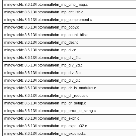
mingw-tcl/tcl8.6.13/libtommath/bn_mp_cmp_mag.c
mingw-tcl/tcl8.6.13/libtommath/bn_mp_cnt_lsb.c
mingw-tcl/tcl8.6.13/libtommath/bn_mp_complement.c
mingw-tcl/tcl8.6.13/libtommath/bn_mp_copy.c
mingw-tcl/tcl8.6.13/libtommath/bn_mp_count_bits.c
mingw-tcl/tcl8.6.13/libtommath/bn_mp_decr.c
mingw-tcl/tcl8.6.13/libtommath/bn_mp_div.c
mingw-tcl/tcl8.6.13/libtommath/bn_mp_div_2.c
mingw-tcl/tcl8.6.13/libtommath/bn_mp_div_2d.c
mingw-tcl/tcl8.6.13/libtommath/bn_mp_div_3.c
mingw-tcl/tcl8.6.13/libtommath/bn_mp_div_d.c
mingw-tcl/tcl8.6.13/libtommath/bn_mp_dr_is_modulus.c
mingw-tcl/tcl8.6.13/libtommath/bn_mp_dr_reduce.c
mingw-tcl/tcl8.6.13/libtommath/bn_mp_dr_setup.c
mingw-tcl/tcl8.6.13/libtommath/bn_mp_error_to_string.c
mingw-tcl/tcl8.6.13/libtommath/bn_mp_exch.c
mingw-tcl/tcl8.6.13/libtommath/bn_mp_expt_u32.c
mingw-tcl/tcl8.6.13/libtommath/bn_mp_exptmod.c