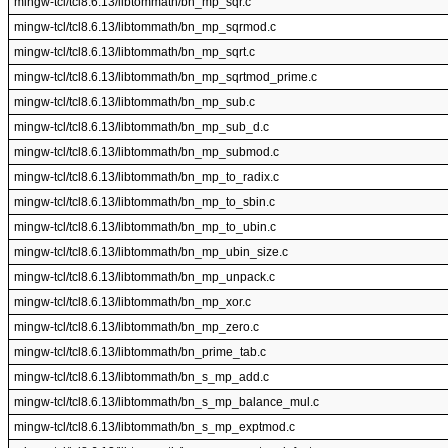
mingw-tcl/tcl8.6.13/libtommath/bn_mp_sqr.c
mingw-tcl/tcl8.6.13/libtommath/bn_mp_sqrmod.c
mingw-tcl/tcl8.6.13/libtommath/bn_mp_sqrt.c
mingw-tcl/tcl8.6.13/libtommath/bn_mp_sqrtmod_prime.c
mingw-tcl/tcl8.6.13/libtommath/bn_mp_sub.c
mingw-tcl/tcl8.6.13/libtommath/bn_mp_sub_d.c
mingw-tcl/tcl8.6.13/libtommath/bn_mp_submod.c
mingw-tcl/tcl8.6.13/libtommath/bn_mp_to_radix.c
mingw-tcl/tcl8.6.13/libtommath/bn_mp_to_sbin.c
mingw-tcl/tcl8.6.13/libtommath/bn_mp_to_ubin.c
mingw-tcl/tcl8.6.13/libtommath/bn_mp_ubin_size.c
mingw-tcl/tcl8.6.13/libtommath/bn_mp_unpack.c
mingw-tcl/tcl8.6.13/libtommath/bn_mp_xor.c
mingw-tcl/tcl8.6.13/libtommath/bn_mp_zero.c
mingw-tcl/tcl8.6.13/libtommath/bn_prime_tab.c
mingw-tcl/tcl8.6.13/libtommath/bn_s_mp_add.c
mingw-tcl/tcl8.6.13/libtommath/bn_s_mp_balance_mul.c
mingw-tcl/tcl8.6.13/libtommath/bn_s_mp_exptmod.c