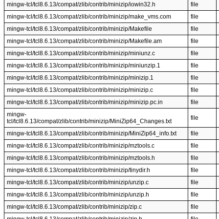
mingw-tcl/tcl8.6.13/compat/zlib/contrib/minizip/iowin32.h
file
mingw-tcl/tcl8.6.13/compat/zlib/contrib/minizip/make_vms.com
file
mingw-tcl/tcl8.6.13/compat/zlib/contrib/minizip/Makefile
file
mingw-tcl/tcl8.6.13/compat/zlib/contrib/minizip/Makefile.am
file
mingw-tcl/tcl8.6.13/compat/zlib/contrib/minizip/miniunz.c
file
mingw-tcl/tcl8.6.13/compat/zlib/contrib/minizip/miniunzip.1
file
mingw-tcl/tcl8.6.13/compat/zlib/contrib/minizip/minizip.1
file
mingw-tcl/tcl8.6.13/compat/zlib/contrib/minizip/minizip.c
file
mingw-tcl/tcl8.6.13/compat/zlib/contrib/minizip/minizip.pc.in
file
mingw-
file
tcl/tcl8.6.13/compat/zlib/contrib/minizip/MiniZip64_Changes.txt
mingw-tcl/tcl8.6.13/compat/zlib/contrib/minizip/MiniZip64_info.txt
file
mingw-tcl/tcl8.6.13/compat/zlib/contrib/minizip/mztools.c
file
mingw-tcl/tcl8.6.13/compat/zlib/contrib/minizip/mztools.h
file
mingw-tcl/tcl8.6.13/compat/zlib/contrib/minizip/tinydir.h
file
mingw-tcl/tcl8.6.13/compat/zlib/contrib/minizip/unzip.c
file
mingw-tcl/tcl8.6.13/compat/zlib/contrib/minizip/unzip.h
file
mingw-tcl/tcl8.6.13/compat/zlib/contrib/minizip/zip.c
file