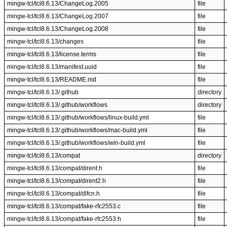
mingw-tcl/tcl8.6.13/ChangeLog.2005
file
mingw-tcl/tcl8.6.13/ChangeLog.2007
file
mingw-tcl/tcl8.6.13/ChangeLog.2008
file
mingw-tcl/tcl8.6.13/changes
file
mingw-tcl/tcl8.6.13/license.terms
file
mingw-tcl/tcl8.6.13/manifest.uuid
file
mingw-tcl/tcl8.6.13/README.md
file
mingw-tcl/tcl8.6.13/.github
directory
mingw-tcl/tcl8.6.13/.github/workflows
directory
mingw-tcl/tcl8.6.13/.github/workflows/linux-build.yml
file
mingw-tcl/tcl8.6.13/.github/workflows/mac-build.yml
file
mingw-tcl/tcl8.6.13/.github/workflows/win-build.yml
file
mingw-tcl/tcl8.6.13/compat
directory
mingw-tcl/tcl8.6.13/compat/dirent.h
file
mingw-tcl/tcl8.6.13/compat/dirent2.h
file
mingw-tcl/tcl8.6.13/compat/dlfcn.h
file
mingw-tcl/tcl8.6.13/compat/fake-rfc2553.c
file
mingw-tcl/tcl8.6.13/compat/fake-rfc2553.h
file