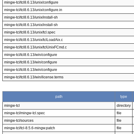
mingw-tcl/tcl8.6.13/unix/configure
mingw-tcl/tcl8.6.13/unix/configure.in
mingw-tcl/tcl8.6.13/unix/install-sh
mingw-tcl/tcl8.6.13/unix/install-sh
mingw-tcl/tcl8.6.13/unix/tcl.spec
mingw-tcl/tcl8.6.13/unix/tclLoadAix.c
mingw-tcl/tcl8.6.13/unix/tclUnixFCmd.c
mingw-tcl/tcl8.6.13/win/configure
mingw-tcl/tcl8.6.13/win/configure
mingw-tcl/tcl8.6.13/win/configure
mingw-tcl/tcl8.6.13/win/license.terms
path
type
mingw-tcl
directory
mingw-tcl/mingw-tcl.spec
file
mingw-tcl/sources
file
mingw-tcl/tcl-8.5.6-mingw.patch
file