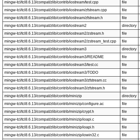
mingw-tcl/tcl8.6.13/compat/zlib/contrib/iostream/test.cpp
file
mingw-tcl/tcl8.6.13/compat/zlib/contrib/iostream/zfstream.cpp
file
mingw-tcl/tcl8.6.13/compat/zlib/contrib/iostream/zfstream.h
file
mingw-tcl/tcl8.6.13/compat/zlib/contrib/iostream2
directory
mingw-tcl/tcl8.6.13/compat/zlib/contrib/iostream2/zstream.h
file
mingw-tcl/tcl8.6.13/compat/zlib/contrib/iostream2/zstream_test.cpp
file
mingw-tcl/tcl8.6.13/compat/zlib/contrib/iostream3
directory
mingw-tcl/tcl8.6.13/compat/zlib/contrib/iostream3/README
file
mingw-tcl/tcl8.6.13/compat/zlib/contrib/iostream3/test.cc
file
mingw-tcl/tcl8.6.13/compat/zlib/contrib/iostream3/TODO
file
mingw-tcl/tcl8.6.13/compat/zlib/contrib/iostream3/zfstream.cc
file
mingw-tcl/tcl8.6.13/compat/zlib/contrib/iostream3/zfstream.h
file
mingw-tcl/tcl8.6.13/compat/zlib/contrib/minizip
directory
mingw-tcl/tcl8.6.13/compat/zlib/contrib/minizip/configure.ac
file
mingw-tcl/tcl8.6.13/compat/zlib/contrib/minizip/crypt.h
file
mingw-tcl/tcl8.6.13/compat/zlib/contrib/minizip/ioapi.c
file
mingw-tcl/tcl8.6.13/compat/zlib/contrib/minizip/ioapi.h
file
mingw-tcl/tcl8.6.13/compat/zlib/contrib/minizip/iowin32.c
file