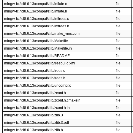
mingw-tcl/tcl8.6.13/compat/zlib/inflate.c
file
mingw-tcl/tcl8.6.13/compat/zlib/inflate.h
file
mingw-tcl/tcl8.6.13/compat/zlib/inftrees.c
file
mingw-tcl/tcl8.6.13/compat/zlib/inftrees.h
file
mingw-tcl/tcl8.6.13/compat/zlib/make_vms.com
file
mingw-tcl/tcl8.6.13/compat/zlib/Makefile
file
mingw-tcl/tcl8.6.13/compat/zlib/Makefile.in
file
mingw-tcl/tcl8.6.13/compat/zlib/README
file
mingw-tcl/tcl8.6.13/compat/zlib/treebuild.xml
file
mingw-tcl/tcl8.6.13/compat/zlib/trees.c
file
mingw-tcl/tcl8.6.13/compat/zlib/trees.h
file
mingw-tcl/tcl8.6.13/compat/zlib/uncompr.c
file
mingw-tcl/tcl8.6.13/compat/zlib/zconf.h
file
mingw-tcl/tcl8.6.13/compat/zlib/zconf.h.cmakein
file
mingw-tcl/tcl8.6.13/compat/zlib/zconf.h.in
file
mingw-tcl/tcl8.6.13/compat/zlib/zlib.3
file
mingw-tcl/tcl8.6.13/compat/zlib/zlib.3.pdf
file
mingw-tcl/tcl8.6.13/compat/zlib/zlib.h
file