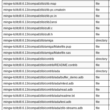
mingw-tcl/tcl8.6.13/compat/zlib/zlib.map
file
mingw-tcl/tcl8.6.13/compat/zlib/zlib.pc.cmakein
file
mingw-tcl/tcl8.6.13/compat/zlib/zlib.pc.in
file
mingw-tcl/tcl8.6.13/compat/zlib/zlib2ansi
file
mingw-tcl/tcl8.6.13/compat/zlib/zutil.c
file
mingw-tcl/tcl8.6.13/compat/zlib/zutil.h
file
mingw-tcl/tcl8.6.13/compat/zlib/amiga
directory
mingw-tcl/tcl8.6.13/compat/zlib/amiga/Makefile.pup
file
mingw-tcl/tcl8.6.13/compat/zlib/amiga/Makefile.sas
file
mingw-tcl/tcl8.6.13/compat/zlib/contrib
directory
mingw-tcl/tcl8.6.13/compat/zlib/contrib/README.contrib
file
mingw-tcl/tcl8.6.13/compat/zlib/contrib/ada
directory
mingw-tcl/tcl8.6.13/compat/zlib/contrib/ada/buffer_demo.adb
file
mingw-tcl/tcl8.6.13/compat/zlib/contrib/ada/mtest.adb
file
mingw-tcl/tcl8.6.13/compat/zlib/contrib/ada/read.adb
file
mingw-tcl/tcl8.6.13/compat/zlib/contrib/ada/readme.txt
file
mingw-tcl/tcl8.6.13/compat/zlib/contrib/ada/test.adb
file
mingw-tcl/tcl8.6.13/compat/zlib/contrib/ada/zlib-streams.adb
file