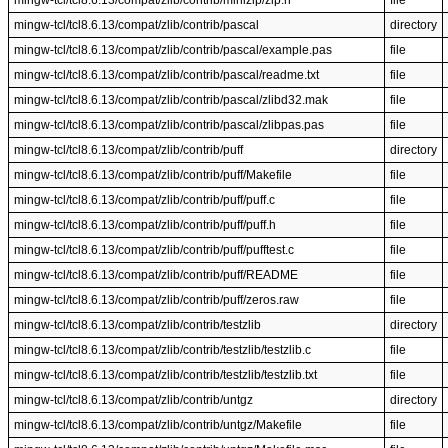
mingw-tcl/tcl8.6.13/compat/zlib/contrib/minizip/zip.h
file
mingw-tcl/tcl8.6.13/compat/zlib/contrib/pascal
directory
mingw-tcl/tcl8.6.13/compat/zlib/contrib/pascal/example.pas
file
mingw-tcl/tcl8.6.13/compat/zlib/contrib/pascal/readme.txt
file
mingw-tcl/tcl8.6.13/compat/zlib/contrib/pascal/zlibd32.mak
file
mingw-tcl/tcl8.6.13/compat/zlib/contrib/pascal/zlibpas.pas
file
mingw-tcl/tcl8.6.13/compat/zlib/contrib/puff
directory
mingw-tcl/tcl8.6.13/compat/zlib/contrib/puff/Makefile
file
mingw-tcl/tcl8.6.13/compat/zlib/contrib/puff/puff.c
file
mingw-tcl/tcl8.6.13/compat/zlib/contrib/puff/puff.h
file
mingw-tcl/tcl8.6.13/compat/zlib/contrib/puff/pufftest.c
file
mingw-tcl/tcl8.6.13/compat/zlib/contrib/puff/README
file
mingw-tcl/tcl8.6.13/compat/zlib/contrib/puff/zeros.raw
file
mingw-tcl/tcl8.6.13/compat/zlib/contrib/testzlib
directory
mingw-tcl/tcl8.6.13/compat/zlib/contrib/testzlib/testzlib.c
file
mingw-tcl/tcl8.6.13/compat/zlib/contrib/testzlib/testzlib.txt
file
mingw-tcl/tcl8.6.13/compat/zlib/contrib/untgz
directory
mingw-tcl/tcl8.6.13/compat/zlib/contrib/untgz/Makefile
file