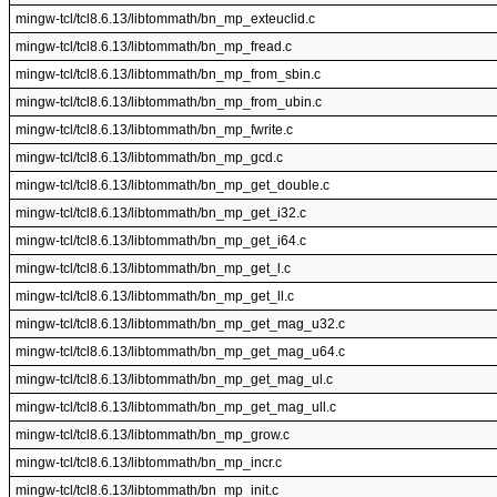
mingw-tcl/tcl8.6.13/libtommath/bn_mp_exteuclid.c
mingw-tcl/tcl8.6.13/libtommath/bn_mp_fread.c
mingw-tcl/tcl8.6.13/libtommath/bn_mp_from_sbin.c
mingw-tcl/tcl8.6.13/libtommath/bn_mp_from_ubin.c
mingw-tcl/tcl8.6.13/libtommath/bn_mp_fwrite.c
mingw-tcl/tcl8.6.13/libtommath/bn_mp_gcd.c
mingw-tcl/tcl8.6.13/libtommath/bn_mp_get_double.c
mingw-tcl/tcl8.6.13/libtommath/bn_mp_get_i32.c
mingw-tcl/tcl8.6.13/libtommath/bn_mp_get_i64.c
mingw-tcl/tcl8.6.13/libtommath/bn_mp_get_l.c
mingw-tcl/tcl8.6.13/libtommath/bn_mp_get_ll.c
mingw-tcl/tcl8.6.13/libtommath/bn_mp_get_mag_u32.c
mingw-tcl/tcl8.6.13/libtommath/bn_mp_get_mag_u64.c
mingw-tcl/tcl8.6.13/libtommath/bn_mp_get_mag_ul.c
mingw-tcl/tcl8.6.13/libtommath/bn_mp_get_mag_ull.c
mingw-tcl/tcl8.6.13/libtommath/bn_mp_grow.c
mingw-tcl/tcl8.6.13/libtommath/bn_mp_incr.c
mingw-tcl/tcl8.6.13/libtommath/bn_mp_init.c