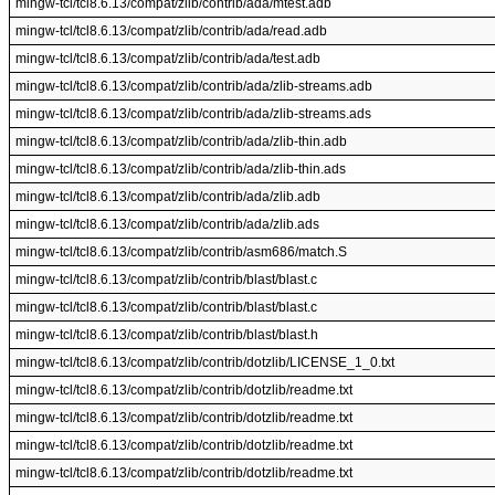
mingw-tcl/tcl8.6.13/compat/zlib/contrib/ada/mtest.adb
mingw-tcl/tcl8.6.13/compat/zlib/contrib/ada/read.adb
mingw-tcl/tcl8.6.13/compat/zlib/contrib/ada/test.adb
mingw-tcl/tcl8.6.13/compat/zlib/contrib/ada/zlib-streams.adb
mingw-tcl/tcl8.6.13/compat/zlib/contrib/ada/zlib-streams.ads
mingw-tcl/tcl8.6.13/compat/zlib/contrib/ada/zlib-thin.adb
mingw-tcl/tcl8.6.13/compat/zlib/contrib/ada/zlib-thin.ads
mingw-tcl/tcl8.6.13/compat/zlib/contrib/ada/zlib.adb
mingw-tcl/tcl8.6.13/compat/zlib/contrib/ada/zlib.ads
mingw-tcl/tcl8.6.13/compat/zlib/contrib/asm686/match.S
mingw-tcl/tcl8.6.13/compat/zlib/contrib/blast/blast.c
mingw-tcl/tcl8.6.13/compat/zlib/contrib/blast/blast.c
mingw-tcl/tcl8.6.13/compat/zlib/contrib/blast/blast.h
mingw-tcl/tcl8.6.13/compat/zlib/contrib/dotzlib/LICENSE_1_0.txt
mingw-tcl/tcl8.6.13/compat/zlib/contrib/dotzlib/readme.txt
mingw-tcl/tcl8.6.13/compat/zlib/contrib/dotzlib/readme.txt
mingw-tcl/tcl8.6.13/compat/zlib/contrib/dotzlib/readme.txt
mingw-tcl/tcl8.6.13/compat/zlib/contrib/dotzlib/readme.txt