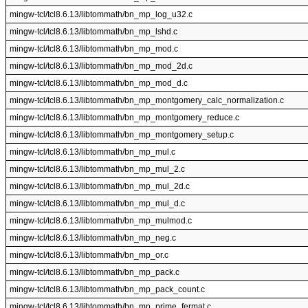
mingw-tcl/tcl8.6.13/libtommath/bn_mp_log_u32.c
mingw-tcl/tcl8.6.13/libtommath/bn_mp_lshd.c
mingw-tcl/tcl8.6.13/libtommath/bn_mp_mod.c
mingw-tcl/tcl8.6.13/libtommath/bn_mp_mod_2d.c
mingw-tcl/tcl8.6.13/libtommath/bn_mp_mod_d.c
mingw-tcl/tcl8.6.13/libtommath/bn_mp_montgomery_calc_normalization.c
mingw-tcl/tcl8.6.13/libtommath/bn_mp_montgomery_reduce.c
mingw-tcl/tcl8.6.13/libtommath/bn_mp_montgomery_setup.c
mingw-tcl/tcl8.6.13/libtommath/bn_mp_mul.c
mingw-tcl/tcl8.6.13/libtommath/bn_mp_mul_2.c
mingw-tcl/tcl8.6.13/libtommath/bn_mp_mul_2d.c
mingw-tcl/tcl8.6.13/libtommath/bn_mp_mul_d.c
mingw-tcl/tcl8.6.13/libtommath/bn_mp_mulmod.c
mingw-tcl/tcl8.6.13/libtommath/bn_mp_neg.c
mingw-tcl/tcl8.6.13/libtommath/bn_mp_or.c
mingw-tcl/tcl8.6.13/libtommath/bn_mp_pack.c
mingw-tcl/tcl8.6.13/libtommath/bn_mp_pack_count.c
mingw-tcl/tcl8.6.13/libtommath/bn_mp_prime_fermat.c