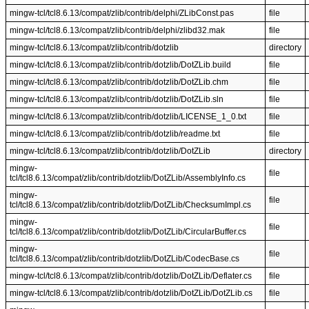
mingw-tcl/tcl8.6.13/compat/zlib/contrib/delphi/ZLibConst.pas
file
mingw-tcl/tcl8.6.13/compat/zlib/contrib/delphi/zlibd32.mak
file
mingw-tcl/tcl8.6.13/compat/zlib/contrib/dotzlib
directory
mingw-tcl/tcl8.6.13/compat/zlib/contrib/dotzlib/DotZLib.build
file
mingw-tcl/tcl8.6.13/compat/zlib/contrib/dotzlib/DotZLib.chm
file
mingw-tcl/tcl8.6.13/compat/zlib/contrib/dotzlib/DotZLib.sln
file
mingw-tcl/tcl8.6.13/compat/zlib/contrib/dotzlib/LICENSE_1_0.txt
file
mingw-tcl/tcl8.6.13/compat/zlib/contrib/dotzlib/readme.txt
file
mingw-tcl/tcl8.6.13/compat/zlib/contrib/dotzlib/DotZLib
directory
mingw-
file
tcl/tcl8.6.13/compat/zlib/contrib/dotzlib/DotZLib/AssemblyInfo.cs
mingw-
file
tcl/tcl8.6.13/compat/zlib/contrib/dotzlib/DotZLib/ChecksumImpl.cs
mingw-
file
tcl/tcl8.6.13/compat/zlib/contrib/dotzlib/DotZLib/CircularBuffer.cs
mingw-
file
tcl/tcl8.6.13/compat/zlib/contrib/dotzlib/DotZLib/CodecBase.cs
mingw-tcl/tcl8.6.13/compat/zlib/contrib/dotzlib/DotZLib/Deflater.cs
file
mingw-tcl/tcl8.6.13/compat/zlib/contrib/dotzlib/DotZLib/DotZLib.cs
file