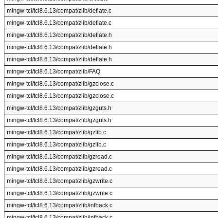
mingw-tcl/tcl8.6.13/compat/zlib/deflate.c
mingw-tcl/tcl8.6.13/compat/zlib/deflate.c
mingw-tcl/tcl8.6.13/compat/zlib/deflate.h
mingw-tcl/tcl8.6.13/compat/zlib/deflate.h
mingw-tcl/tcl8.6.13/compat/zlib/deflate.h
mingw-tcl/tcl8.6.13/compat/zlib/FAQ
mingw-tcl/tcl8.6.13/compat/zlib/gzclose.c
mingw-tcl/tcl8.6.13/compat/zlib/gzclose.c
mingw-tcl/tcl8.6.13/compat/zlib/gzguts.h
mingw-tcl/tcl8.6.13/compat/zlib/gzguts.h
mingw-tcl/tcl8.6.13/compat/zlib/gzlib.c
mingw-tcl/tcl8.6.13/compat/zlib/gzlib.c
mingw-tcl/tcl8.6.13/compat/zlib/gzread.c
mingw-tcl/tcl8.6.13/compat/zlib/gzread.c
mingw-tcl/tcl8.6.13/compat/zlib/gzwrite.c
mingw-tcl/tcl8.6.13/compat/zlib/gzwrite.c
mingw-tcl/tcl8.6.13/compat/zlib/infback.c
mingw-tcl/tcl8.6.13/compat/zlib/infback.c