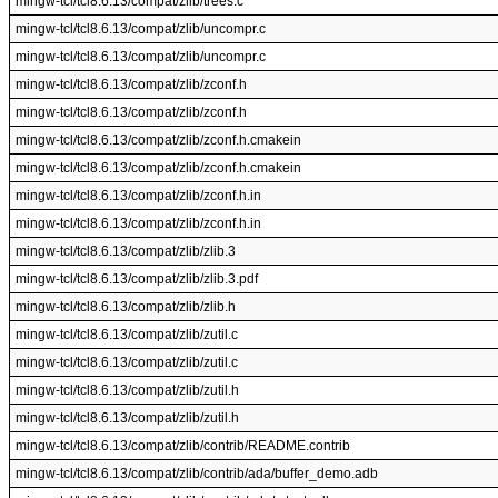
mingw-tcl/tcl8.6.13/compat/zlib/trees.c
mingw-tcl/tcl8.6.13/compat/zlib/uncompr.c
mingw-tcl/tcl8.6.13/compat/zlib/uncompr.c
mingw-tcl/tcl8.6.13/compat/zlib/zconf.h
mingw-tcl/tcl8.6.13/compat/zlib/zconf.h
mingw-tcl/tcl8.6.13/compat/zlib/zconf.h.cmakein
mingw-tcl/tcl8.6.13/compat/zlib/zconf.h.cmakein
mingw-tcl/tcl8.6.13/compat/zlib/zconf.h.in
mingw-tcl/tcl8.6.13/compat/zlib/zconf.h.in
mingw-tcl/tcl8.6.13/compat/zlib/zlib.3
mingw-tcl/tcl8.6.13/compat/zlib/zlib.3.pdf
mingw-tcl/tcl8.6.13/compat/zlib/zlib.h
mingw-tcl/tcl8.6.13/compat/zlib/zutil.c
mingw-tcl/tcl8.6.13/compat/zlib/zutil.c
mingw-tcl/tcl8.6.13/compat/zlib/zutil.h
mingw-tcl/tcl8.6.13/compat/zlib/zutil.h
mingw-tcl/tcl8.6.13/compat/zlib/contrib/README.contrib
mingw-tcl/tcl8.6.13/compat/zlib/contrib/ada/buffer_demo.adb