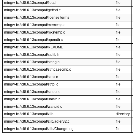
mingw-tcl/tcl8.6.13/compat/float.h
file
mingw-tcl/tcl8.6.13/compat/gettod.c
file
mingw-tcl/tcl8.6.13/compat/license.terms
file
mingw-tcl/tcl8.6.13/compat/memcmp.c
file
mingw-tcl/tcl8.6.13/compat/mkstemp.c
file
mingw-tcl/tcl8.6.13/compat/opendir.c
file
mingw-tcl/tcl8.6.13/compat/README
file
mingw-tcl/tcl8.6.13/compat/stdlib.h
file
mingw-tcl/tcl8.6.13/compat/string.h
file
mingw-tcl/tcl8.6.13/compat/strncasecmp.c
file
mingw-tcl/tcl8.6.13/compat/strstr.c
file
mingw-tcl/tcl8.6.13/compat/strtol.c
file
mingw-tcl/tcl8.6.13/compat/strtoul.c
file
mingw-tcl/tcl8.6.13/compat/unistd.h
file
mingw-tcl/tcl8.6.13/compat/waitpid.c
file
mingw-tcl/tcl8.6.13/compat/zlib
directory
mingw-tcl/tcl8.6.13/compat/zlib/adler32.c
file
mingw-tcl/tcl8.6.13/compat/zlib/ChangeLog
file