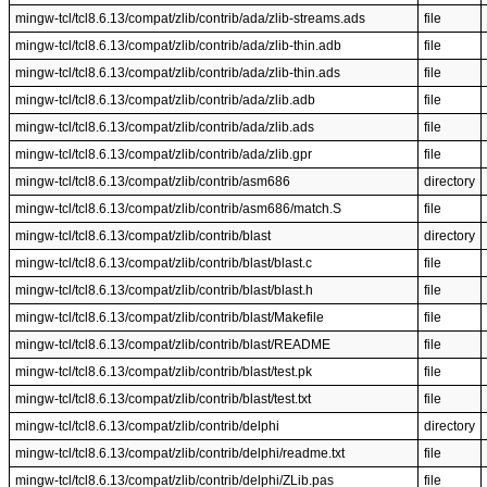
mingw-tcl/tcl8.6.13/compat/zlib/contrib/ada/zlib-streams.ads
file
mingw-tcl/tcl8.6.13/compat/zlib/contrib/ada/zlib-thin.adb
file
mingw-tcl/tcl8.6.13/compat/zlib/contrib/ada/zlib-thin.ads
file
mingw-tcl/tcl8.6.13/compat/zlib/contrib/ada/zlib.adb
file
mingw-tcl/tcl8.6.13/compat/zlib/contrib/ada/zlib.ads
file
mingw-tcl/tcl8.6.13/compat/zlib/contrib/ada/zlib.gpr
file
mingw-tcl/tcl8.6.13/compat/zlib/contrib/asm686
directory
mingw-tcl/tcl8.6.13/compat/zlib/contrib/asm686/match.S
file
mingw-tcl/tcl8.6.13/compat/zlib/contrib/blast
directory
mingw-tcl/tcl8.6.13/compat/zlib/contrib/blast/blast.c
file
mingw-tcl/tcl8.6.13/compat/zlib/contrib/blast/blast.h
file
mingw-tcl/tcl8.6.13/compat/zlib/contrib/blast/Makefile
file
mingw-tcl/tcl8.6.13/compat/zlib/contrib/blast/README
file
mingw-tcl/tcl8.6.13/compat/zlib/contrib/blast/test.pk
file
mingw-tcl/tcl8.6.13/compat/zlib/contrib/blast/test.txt
file
mingw-tcl/tcl8.6.13/compat/zlib/contrib/delphi
directory
mingw-tcl/tcl8.6.13/compat/zlib/contrib/delphi/readme.txt
file
mingw-tcl/tcl8.6.13/compat/zlib/contrib/delphi/ZLib.pas
file