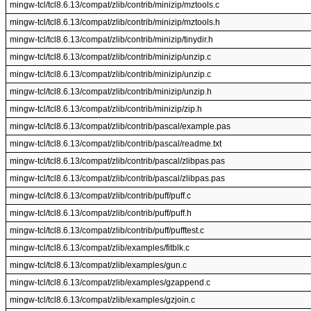
mingw-tcl/tcl8.6.13/compat/zlib/contrib/minizip/mztools.c
mingw-tcl/tcl8.6.13/compat/zlib/contrib/minizip/mztools.h
mingw-tcl/tcl8.6.13/compat/zlib/contrib/minizip/tinydir.h
mingw-tcl/tcl8.6.13/compat/zlib/contrib/minizip/unzip.c
mingw-tcl/tcl8.6.13/compat/zlib/contrib/minizip/unzip.c
mingw-tcl/tcl8.6.13/compat/zlib/contrib/minizip/unzip.h
mingw-tcl/tcl8.6.13/compat/zlib/contrib/minizip/zip.h
mingw-tcl/tcl8.6.13/compat/zlib/contrib/pascal/example.pas
mingw-tcl/tcl8.6.13/compat/zlib/contrib/pascal/readme.txt
mingw-tcl/tcl8.6.13/compat/zlib/contrib/pascal/zlibpas.pas
mingw-tcl/tcl8.6.13/compat/zlib/contrib/pascal/zlibpas.pas
mingw-tcl/tcl8.6.13/compat/zlib/contrib/puff/puff.c
mingw-tcl/tcl8.6.13/compat/zlib/contrib/puff/puff.h
mingw-tcl/tcl8.6.13/compat/zlib/contrib/puff/pufftest.c
mingw-tcl/tcl8.6.13/compat/zlib/examples/fitblk.c
mingw-tcl/tcl8.6.13/compat/zlib/examples/gun.c
mingw-tcl/tcl8.6.13/compat/zlib/examples/gzappend.c
mingw-tcl/tcl8.6.13/compat/zlib/examples/gzjoin.c