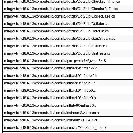
mingw-tcl/tcl8.6.13/compat/zlib/contrib/dotzlib/DotZLib/ChecksumImpl.cs
mingw-tcl/tcl8.6.13/compat/zlib/contrib/dotzlib/DotZLib/CircularBuffer.cs
mingw-tcl/tcl8.6.13/compat/zlib/contrib/dotzlib/DotZLib/CodecBase.cs
mingw-tcl/tcl8.6.13/compat/zlib/contrib/dotzlib/DotZLib/Deflater.cs
mingw-tcl/tcl8.6.13/compat/zlib/contrib/dotzlib/DotZLib/DotZLib.cs
mingw-tcl/tcl8.6.13/compat/zlib/contrib/dotzlib/DotZLib/GZipStream.cs
mingw-tcl/tcl8.6.13/compat/zlib/contrib/dotzlib/DotZLib/Inflater.cs
mingw-tcl/tcl8.6.13/compat/zlib/contrib/dotzlib/DotZLib/UnitTests.cs
mingw-tcl/tcl8.6.13/compat/zlib/contrib/gcc_gvmat64/gvmat64.S
mingw-tcl/tcl8.6.13/compat/zlib/contrib/infback9/infback9.c
mingw-tcl/tcl8.6.13/compat/zlib/contrib/infback9/infback9.h
mingw-tcl/tcl8.6.13/compat/zlib/contrib/infback9/inflate9.h
mingw-tcl/tcl8.6.13/compat/zlib/contrib/infback9/inftree9.c
mingw-tcl/tcl8.6.13/compat/zlib/contrib/infback9/inftree9.h
mingw-tcl/tcl8.6.13/compat/zlib/contrib/inflate86/inffas86.c
mingw-tcl/tcl8.6.13/compat/zlib/contrib/iostream2/zstream.h
mingw-tcl/tcl8.6.13/compat/zlib/contrib/iostream3/README
mingw-tcl/tcl8.6.13/compat/zlib/contrib/minizip/MiniZip64_info.txt