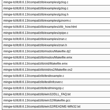
mingw-tcl/tcl8.6.13/compat/zlib/examples/gzlog.c
mingw-tcl/tcl8.6.13/compat/zlib/examples/gzlog.c
mingw-tcl/tcl8.6.13/compat/zlib/examples/gzlog.h
mingw-tcl/tcl8.6.13/compat/zlib/examples/gznorm.c
mingw-tcl/tcl8.6.13/compat/zlib/examples/zlib_how.html
mingw-tcl/tcl8.6.13/compat/zlib/examples/zpipe.c
mingw-tcl/tcl8.6.13/compat/zlib/examples/zran.c
mingw-tcl/tcl8.6.13/compat/zlib/examples/zran.h
mingw-tcl/tcl8.6.13/compat/zlib/msdos/Makefile.dj2
mingw-tcl/tcl8.6.13/compat/zlib/msdos/Makefile.emx
mingw-tcl/tcl8.6.13/compat/zlib/old/Makefile.emx
mingw-tcl/tcl8.6.13/compat/zlib/old/os2/Makefile.os2
mingw-tcl/tcl8.6.13/compat/zlib/test/example.c
mingw-tcl/tcl8.6.13/compat/zlib/test/infcover.c
mingw-tcl/tcl8.6.13/compat/zlib/test/minigzip.c
mingw-tcl/tcl8.6.13/compat/zlib/win32/DLL_FAQ.txt
mingw-tcl/tcl8.6.13/compat/zlib/win32/Makefile.gcc
mingw-tcl/tcl8.6.13/compat/zlib/win32/README-WIN32.txt