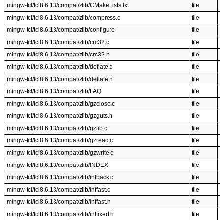
mingw-tcl/tcl8.6.13/compat/zlib/CMakeLists.txt
file
mingw-tcl/tcl8.6.13/compat/zlib/compress.c
file
mingw-tcl/tcl8.6.13/compat/zlib/configure
file
mingw-tcl/tcl8.6.13/compat/zlib/crc32.c
file
mingw-tcl/tcl8.6.13/compat/zlib/crc32.h
file
mingw-tcl/tcl8.6.13/compat/zlib/deflate.c
file
mingw-tcl/tcl8.6.13/compat/zlib/deflate.h
file
mingw-tcl/tcl8.6.13/compat/zlib/FAQ
file
mingw-tcl/tcl8.6.13/compat/zlib/gzclose.c
file
mingw-tcl/tcl8.6.13/compat/zlib/gzguts.h
file
mingw-tcl/tcl8.6.13/compat/zlib/gzlib.c
file
mingw-tcl/tcl8.6.13/compat/zlib/gzread.c
file
mingw-tcl/tcl8.6.13/compat/zlib/gzwrite.c
file
mingw-tcl/tcl8.6.13/compat/zlib/INDEX
file
mingw-tcl/tcl8.6.13/compat/zlib/infback.c
file
mingw-tcl/tcl8.6.13/compat/zlib/inffast.c
file
mingw-tcl/tcl8.6.13/compat/zlib/inffast.h
file
mingw-tcl/tcl8.6.13/compat/zlib/inffixed.h
file