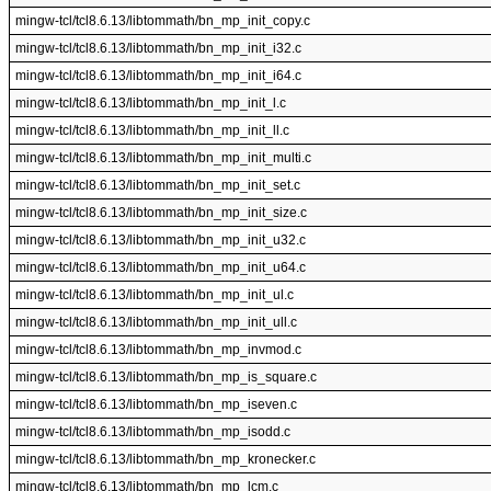
mingw-tcl/tcl8.6.13/libtommath/bn_mp_init_copy.c
mingw-tcl/tcl8.6.13/libtommath/bn_mp_init_i32.c
mingw-tcl/tcl8.6.13/libtommath/bn_mp_init_i64.c
mingw-tcl/tcl8.6.13/libtommath/bn_mp_init_l.c
mingw-tcl/tcl8.6.13/libtommath/bn_mp_init_ll.c
mingw-tcl/tcl8.6.13/libtommath/bn_mp_init_multi.c
mingw-tcl/tcl8.6.13/libtommath/bn_mp_init_set.c
mingw-tcl/tcl8.6.13/libtommath/bn_mp_init_size.c
mingw-tcl/tcl8.6.13/libtommath/bn_mp_init_u32.c
mingw-tcl/tcl8.6.13/libtommath/bn_mp_init_u64.c
mingw-tcl/tcl8.6.13/libtommath/bn_mp_init_ul.c
mingw-tcl/tcl8.6.13/libtommath/bn_mp_init_ull.c
mingw-tcl/tcl8.6.13/libtommath/bn_mp_invmod.c
mingw-tcl/tcl8.6.13/libtommath/bn_mp_is_square.c
mingw-tcl/tcl8.6.13/libtommath/bn_mp_iseven.c
mingw-tcl/tcl8.6.13/libtommath/bn_mp_isodd.c
mingw-tcl/tcl8.6.13/libtommath/bn_mp_kronecker.c
mingw-tcl/tcl8.6.13/libtommath/bn_mp_lcm.c