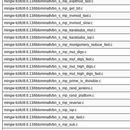
mingw-tcl/tcl8.6.13/libtommath/bn_s_mp_exptmod_fast.c
mingw-tcl/tcl8.6.13/libtommath/bn_s_mp_get_bit.c
mingw-tcl/tcl8.6.13/libtommath/bn_s_mp_invmod_fast.c
mingw-tcl/tcl8.6.13/libtommath/bn_s_mp_invmod_slow.c
mingw-tcl/tcl8.6.13/libtommath/bn_s_mp_karatsuba_mul.c
mingw-tcl/tcl8.6.13/libtommath/bn_s_mp_karatsuba_sqr.c
mingw-tcl/tcl8.6.13/libtommath/bn_s_mp_montgomery_reduce_fast.c
mingw-tcl/tcl8.6.13/libtommath/bn_s_mp_mul_digs.c
mingw-tcl/tcl8.6.13/libtommath/bn_s_mp_mul_digs_fast.c
mingw-tcl/tcl8.6.13/libtommath/bn_s_mp_mul_high_digs.c
mingw-tcl/tcl8.6.13/libtommath/bn_s_mp_mul_high_digs_fast.c
mingw-tcl/tcl8.6.13/libtommath/bn_s_mp_prime_is_divisible.c
mingw-tcl/tcl8.6.13/libtommath/bn_s_mp_rand_jenkins.c
mingw-tcl/tcl8.6.13/libtommath/bn_s_mp_rand_platform.c
mingw-tcl/tcl8.6.13/libtommath/bn_s_mp_reverse.c
mingw-tcl/tcl8.6.13/libtommath/bn_s_mp_sqr.c
mingw-tcl/tcl8.6.13/libtommath/bn_s_mp_sqr_fast.c
mingw-tcl/tcl8.6.13/libtommath/bn_s_mp_sub.c